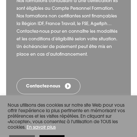
Nos formations conduisant à une certification RS
sont éligibles au Compte Personnel Formation.
Nos formations non certifiantes sont finançables
la Région IDF, France Travail, le FSE, Agefiph…
Contactez-nous pour en connaître les modalités
et les conditions d’éligibilité selon votre situation.
Un échéancier de paiement peut être mis en
place en cas d’autofinancement.
Contactez-nous
Nous utilisons des cookies sur notre site Web pour vous
offrir l'expérience la plus pertinente en mémorisant vos
préférences et les visites répétées. En cliquant sur
«Accepter», vous consentez à l'utilisation de TOUS les
cookies.
En savoir plus
CRÉDITS & MENTIONS LÉGALES
CONTACT
POLITIQUE DE CONFIDENTIALITE
POLITIQUE “COOKIES”