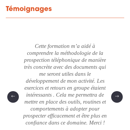
Témoignages
Une f
Cette formation m’a aidé à
avec 
comprendre la méthodologie de la
perm
e et
prospection téléphonique de manière
télé
ai
très concrète avec des documents qui
afin 
pproche
me seront utiles dans le
asso
 et les
développement de mon activité. Les
démarc
ons. Je
exercices et retours en groupe étaient
natu
fiance
intéressants . Cela me permettra de
me st
r
mettre en place des outils, routines et
c’éta
 à la
comportements à adopter pour
Je
.
prospecter efficacement et être plus en
forma
confiance dans ce domaine. Merci !
savent