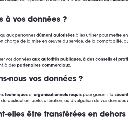
urs
refuser
de répondre à toute demande
excessive ou infondé
s à vos données ?
qu’aux personnes
dûment autorisées
à les utiliser pour mettre e
en charge de la mise en œuvre du service, de la comptabilité, 
er vos données
aux autorités publiques, à des conseils et prat
t, à des
partenaires commerciau
x.
s-nous vos données ?
s techniques
et
organisationnels requis
pour garantir la
sécuri
que de destruction, perte, altération, ou divulgation de vos données 
-elles être transférées en dehors 