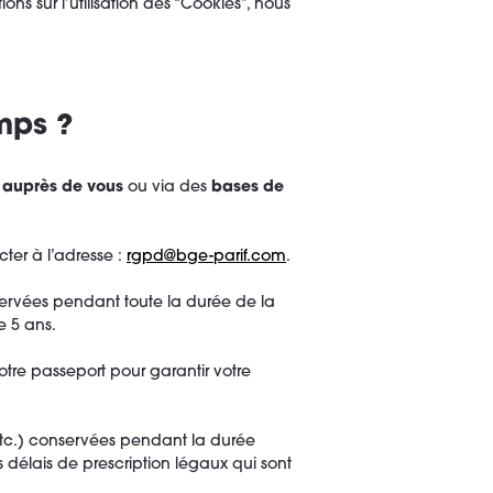
ions sur l’utilisation des “Cookies”, nous
mps ?
auprès de vous
ou via des
bases de
ter à l’adresse :
rgpd@bge-parif.com
.
servées pendant toute la durée de la
e 5 ans.
tre passeport pour garantir votre
etc.) conservées pendant la durée
s délais de prescription légaux qui sont