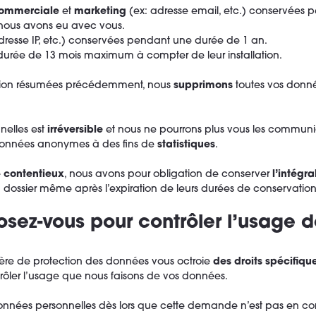
commerciale
et
marketing
(ex: adresse email, etc.) conservée
nous avons eu avec vous.
adresse IP, etc.) conservées pendant une durée de 1 an.
urée de 13 mois maximum à compter de leur installation.
ation résumées précédemment, nous
supprimons
toutes vos donné
elles est
irréversible
et nous ne pourrons plus vous les communiq
onnées anonymes à des fins de
statistiques
.
e
contentieux
, nous avons pour obligation de conserver
l’intégra
u dossier même après l’expiration de leurs durées de conservati
posez-vous pour contrôler l’usage 
ère de protection des données vous octroie
des droits spécifiqu
trôler l’usage que nous faisons de vos données.
nnées personnelles dès lors que cette demande n’est pas en contr