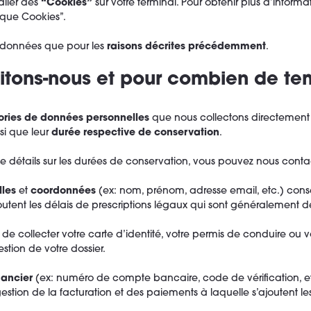
aller des
“Cookies”
sur votre terminal. Pour obtenir plus d’informat
tique Cookies”.
 données que pour les
raisons décrites précédemment
.
itons-nous et pour combien de te
ories de données personnelles
que nous collectons directement
nsi que leur
durée respective de conservation
.
de détails sur les durées de conservation, vous pouvez nous contac
lles
et
coordonnées
(ex: nom, prénom, adresse email, etc.) con
joutent les délais de prescriptions légaux qui sont généralement d
collecter votre carte d’identité, votre permis de conduire ou vo
stion de votre dossier.
nancier
(ex: numéro de compte bancaire, code de vérification, 
gestion de la facturation et des paiements à laquelle s’ajoutent le