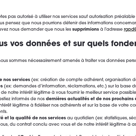
êtes pas autorisé à utiliser nos services sauf autorisation préalab
 vous pensez que nous pourrions détenir des informations concern
ouvez nous demander que nous les
supprimions
à l’adresse
rgpd
ous vos données et sur quels fond
nous sommes nécessairement amenés à traiter vos données personn
e nos services
(ex: création de compte adhérent, organisation de
es
(ex: demandes d’information, réclamations, etc.) sur la base 
 de notre intérêt légitime à vous fournir le meilleur service possible
stiez informés de nos
dernières actualités et de nos prochain
ntérêt légitime à fidéliser nos adhérents et sur la base de votre
nts.
té et la qualité de nos services
au quotidien (ex: statistiques, sé
nous, du contrat conclu avec vous et de notre intérêt légitime à 