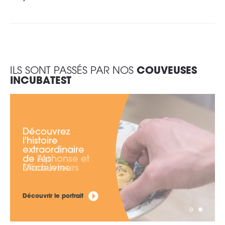
ILS SONT PASSÉS PAR NOS
COUVEUSES
INCUBATEST
Découvrez
Découvrez
l'histoire
l'histoire
extraordinaire
extraordinaire
de Alphonse et
de Les
Madeleine
Découvreurs
Découvrir le portrait
Découvrir le portrait