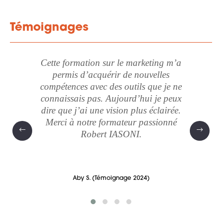
Témoignages
Ex
Cette formation sur le marketing m’a
pr
permis d’acquérir de nouvelles
longer
marke
compétences avec des outils que je ne
tre
socle 
connaissais pas. Aujourd’hui je peux
les
son 
dire que j’ai une vision plus éclairée.
pour
perti
Merci à notre formateur passionné
 remis
possib
Robert IASONI.
presc
Aby S. (Témoignage 2024)