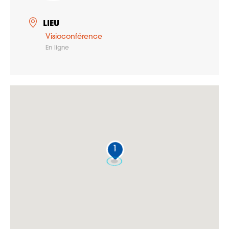
LIEU
Visioconférence
En ligne
1