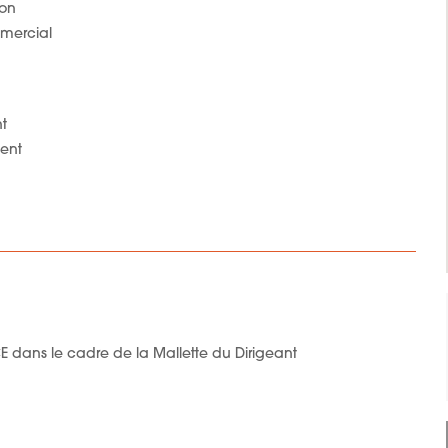
ion
mmercial
nt
ient
ICE dans le cadre de la Mallette du Dirigeant