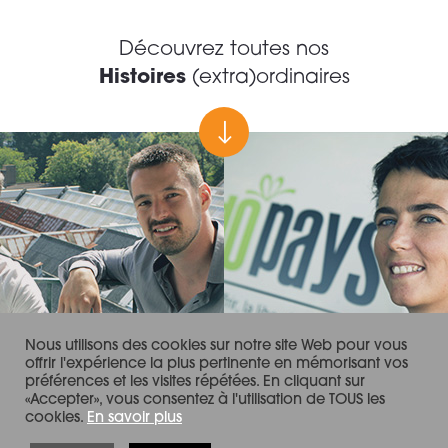
Découvrez toutes nos
Histoires
(extra)ordinaires
Nous utilisons des cookies sur notre site Web pour vous
offrir l'expérience la plus pertinente en mémorisant vos
préférences et les visites répétées. En cliquant sur
«Accepter», vous consentez à l'utilisation de TOUS les
cookies.
En savoir plus
CRÉDITS & MENTIONS LÉGALES
CONTACT
POLITIQUE DE CONFIDENTIALITE
POLITIQUE “COOKIES”