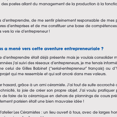
ec des postes allant du management de la production à la fonct
s d’entreprendre, de me sentir pleinement responsable de mes p
tures d’entreprises et de me constituer une base de compétences
 vers la vie d’entrepreneur !
us a mené vers cette aventure entrepreneuriale ?
e d’entreprendre était déjà présente mais je voulais consolid
années j’ai suivi des réseaux d’entrepreneurs, je me tenais infor
 celui de Gilles Babinet (“serial-entrepreneur” français) ou 
projet qui me ressemble et qui soit ancré dans mes valeurs.
 hasard, grâce à un ami céramiste. J’ai tout de suite accroché a
chnicité, la joie de créer son propre objet. J’ai voulu pratiquer 
ile de faire de la céramique en dehors de plannings de cours préé
ment parisien était une bien mauvaise idée !
 l’atelier Les Céramistes : un lieu ouvert à tous, avec de larges ho