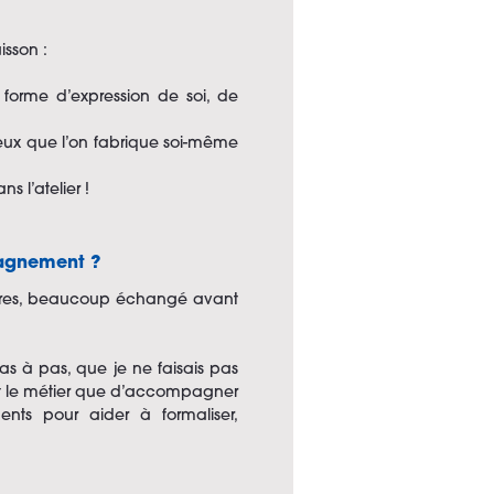
isson :
forme d’expression de soi, de
ceux que l’on fabrique soi-même
s l’atelier !
pagnement ?
autres, beaucoup échangé avant
as à pas, que je ne faisais pas
est le métier que d’accompagner
nts pour aider à formaliser,