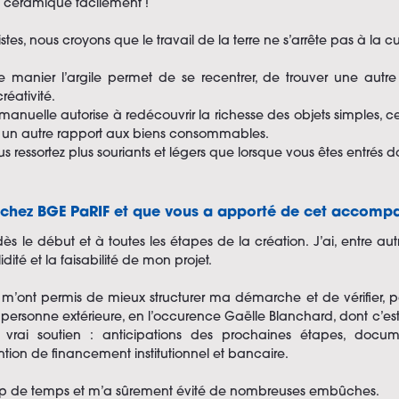
a céramique facilement !
es, nous croyons que le travail de la terre ne s’arrête pas à la cu
anier l’argile permet de se recentrer, de trouver une autre 
réativité.
anuelle autorise à redécouvrir la richesse des objets simples, 
r un autre rapport aux biens consommables.
s ressortez plus souriants et légers que lorsque vous êtes entrés dan
s chez BGE PaRIF et que vous a apporté de cet accom
le début et à toutes les étapes de la création. J’ai, entre 
idité et la faisabilité de mon projet.
 m’ont permis de mieux structurer ma démarche et de vérifier, p
une personne extérieure, en l’occurence Gaëlle Blanchard, dont c’
 vrai soutien : anticipations des prochaines étapes, docume
on de financement institutionnel et bancaire.
p de temps et m’a sûrement évité de nombreuses embûches.