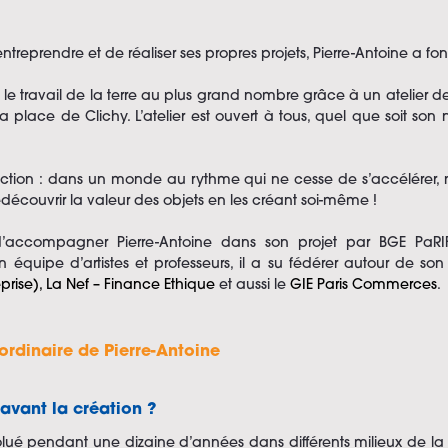
ntreprendre et de réaliser ses propres projets, Pierre-Antoine a f
e le travail de la terre au plus grand nombre grâce à un atelier
place de Clichy. L’atelier est ouvert à tous, quel que soit so
iction : dans un monde au rythme qui ne cesse de s’accélérer, 
écouvrir la valeur des objets en les créant soi-même !
accompagner Pierre-Antoine dans son projet par BGE Pa
n équipe d’artistes et professeurs, il a su fédérer autour de son
eprise),
La Nef – Finance Ethique
et aussi le
GIE Paris Commerces
.
-ordinaire de Pierre-Antoine
avant la création ?
olué pendant une dizaine d’années dans différents milieux de la 