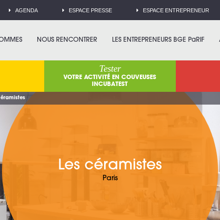
AGENDA
ESPACE PRESSE
ESPACE ENTREPRENEUR
SOMMES
NOUS RENCONTRER
LES ENTREPRENEURS BGE PaRIF
Tester
VOTRE ACTIVITÉ EN COUVEUSES
INCUBATEST
céramistes
Les céramistes
Paris