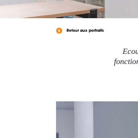
Retour aux portraits
Ecou
fonctio