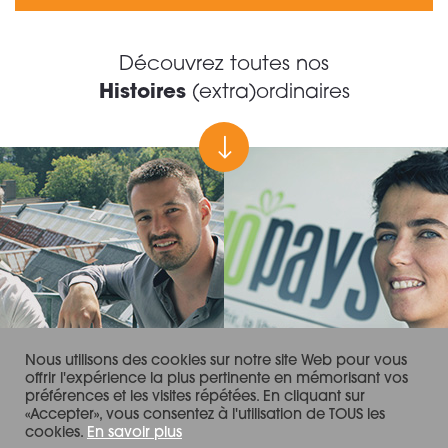
Découvrez toutes nos
Histoires
(extra)ordinaires
Nous utilisons des cookies sur notre site Web pour vous
offrir l'expérience la plus pertinente en mémorisant vos
préférences et les visites répétées. En cliquant sur
«Accepter», vous consentez à l'utilisation de TOUS les
cookies.
En savoir plus
CRÉDITS & MENTIONS LÉGALES
CONTACT