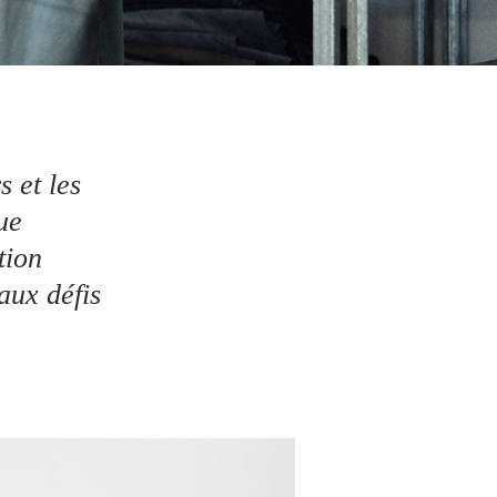
 et les
ue
tion
aux défis