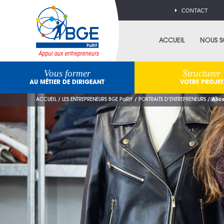
CONTACT
ACCUEIL
NOUS 
Vous former
Structurer
AU MÉTIER DE DIRIGEANT
VOTRE PROJET
ACCUEIL
/
LES ENTREPRENEURS BGE PaRIF
/
PORTRAITS D’ENTREPRENEURS
/
Alic