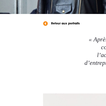
Retour aux portraits
« Aprè
c
l’a
d’entrep