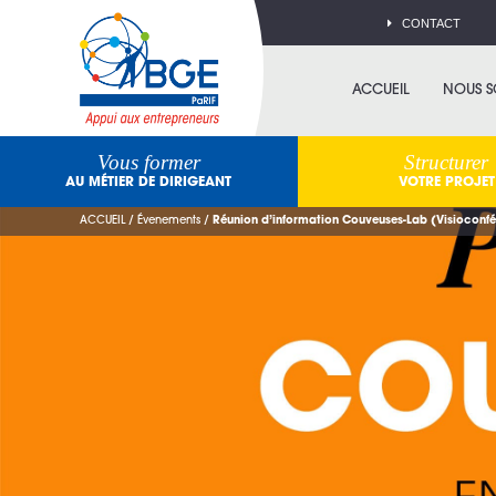
CONTACT
ACCUEIL
NOUS 
Vous former
Structurer
AU MÉTIER DE DIRIGEANT
VOTRE PROJET
ACCUEIL
/
Évenements
/
Réunion d’information Couveuses-Lab (Visioconf