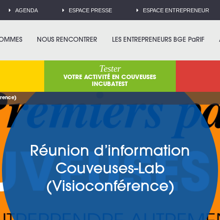
AGENDA
ESPACE PRESSE
ESPACE ENTREPRENEUR
SOMMES
NOUS RENCONTRER
LES ENTREPRENEURS BGE PaRIF
Tester
VOTRE ACTIVITÉ EN COUVEUSES
INCUBATEST
érence)
Réunion d’information
Couveuses-Lab
(Visioconférence)