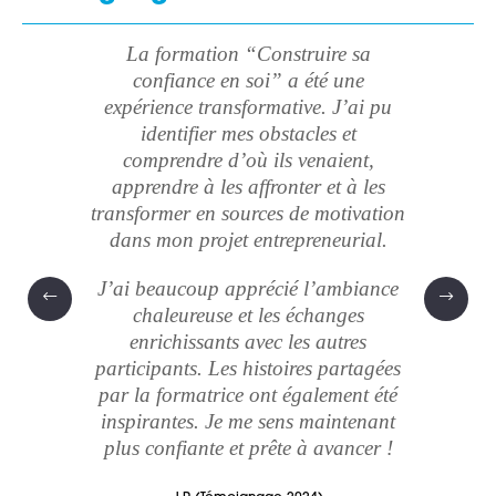
La formation “Construire sa
confiance en soi” a été une
J’ai
expérience transformative. J’ai pu
bienv
identifier mes obstacles et
comprendre d’où ils venaient,
r
apprendre à les affronter et à les
ambi
transformer en sources de motivation
irante,
mal
dans mon projet entrepreneurial.
icaces.
pe
inspi
J’ai beaucoup apprécié l’ambiance
autre
chaleureuse et les échanges
enric
enrichissants avec les autres
ce m
participants. Les histoires partagées
anima
par la formatrice ont également été
d
inspirantes. Je me sens maintenant
plus confiante et prête à avancer !