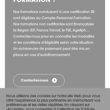
FORMATION ?
Nos formations conduisant à une certification RS
sont éligibles au Compte Personnel Formation.
Nos formations non certifiantes sont finançables
la Région IDF, France Travail, le FSE, Agefiph…
Contactez-nous pour en connaître les modalités
et les conditions d’éligibilité selon votre situation.
Un échéancier de paiement peut être mis en
place en cas d’autofinancement.
Contactez-nous
Nous utilisons des cookies sur notre site Web pour vous
offrir l'expérience la plus pertinente en mémorisant vos
préférences et les visites répétées. En cliquant sur
«Accepter», vous consentez à l'utilisation de TOUS les