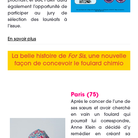
prochain, et BGE PaRIF aura
également l’opportunité de
participer au jury de
sélection des lauréats à
l’issue.
En savoir plus
La belle histoire de
For Sis
, une nouvelle
façon de concevoir le foulard chimio
Paris (75)
Après le cancer de l’une de
ses sœurs et avoir cherché
en vain un foulard qui
pourrait lui correspondre,
Anne Klein a décidé d’y
remédier en créant sa