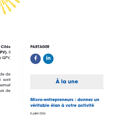
 Cités
PARTAGER
QPV)
. Il
s QPV,
ade de
 sont
À la une
permet
urs de
Micro-entrepreneurs : donnez un
véritable élan à votre activité
8 juillet 2026