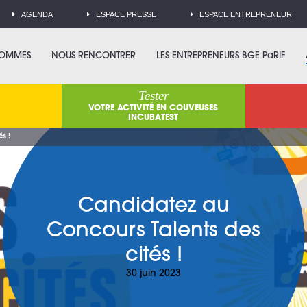
AGENDA
ESPACE PRESSE
ESPACE ENTREPRENEUR
SOMMES
NOUS RENCONTRER
LES ENTREPRENEURS BGE PaRIF
Tester
VOTRE ACTIVITÉ EN COUVEUSES
INCUBATEST
s !
Candidatez au
Concours Talents des
cités !
30 juin 2023