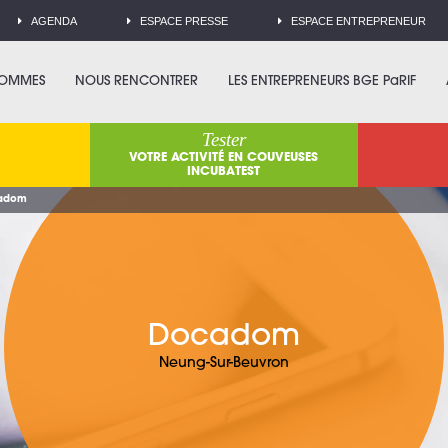
AGENDA
ESPACE PRESSE
ESPACE ENTREPRENEUR
SOMMES
NOUS RENCONTRER
LES ENTREPRENEURS BGE PaRIF
Tester
VOTRE ACTIVITÉ EN COUVEUSES
INCUBATEST
adom
Docadom
Neung-Sur-Beuvron