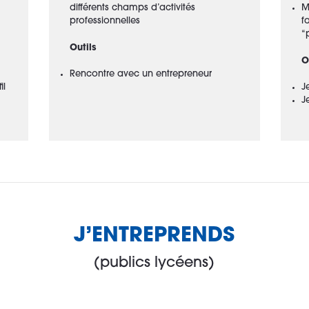
différents champs d’activités
M
professionnelles
f
“
Outils
O
Rencontre avec un entrepreneur
il
J
J
J’ENTREPRENDS
(publics lycéens)